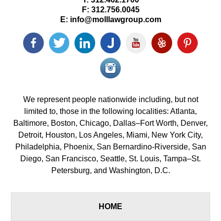
F:
312.756.0045
E:
info@molllawgroup.com
Facebook
Twitter
LinkedIn
Justia
YouTube
Yelp
Pinterest
icon
icon
icon
icon
icon
icon
icon
Instagram<
icon/span>
We represent people nationwide including, but not
limited to, those in the following localities: Atlanta,
Baltimore, Boston, Chicago, Dallas–Fort Worth, Denver,
Detroit, Houston, Los Angeles, Miami, New York City,
Philadelphia, Phoenix, San Bernardino-Riverside, San
Diego, San Francisco, Seattle, St. Louis, Tampa–St.
Petersburg, and Washington, D.C.
HOME