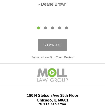
Deane Brown
1
2
3
4
5
VIEW MORE
Submit a Law Firm Client Review
180 N Stetson Ave 35th Floor
Chicago
,
IL
60601
T:
312.462.1700