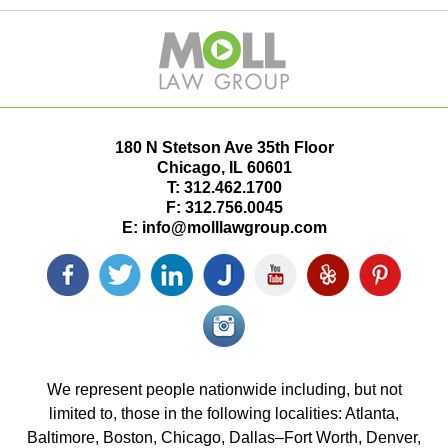
180 N Stetson Ave 35th Floor
Chicago
,
IL
60601
T:
312.462.1700
F:
312.756.0045
E:
info@molllawgroup.com
Facebook
Twitter
LinkedIn
Justia
YouTube
Yelp
Pinterest
icon
icon
icon
icon
icon
icon
icon
Instagram<
icon/span>
We represent people nationwide including, but not
limited to, those in the following localities: Atlanta,
Baltimore, Boston, Chicago, Dallas–Fort Worth, Denver,