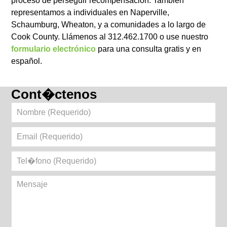
proceso de perseguir recompensación. También
representamos a individuales en Naperville,
Schaumburg, Wheaton, y a comunidades a lo largo de
Cook County. Llámenos al 312.462.1700 o use nuestro
formulario electrónico
para una consulta gratis y en
español.
Cont�ctenos
Nombre
(Requerido)
Email
(Requerido)
Tel�fono
(Requerido)
Mensaje