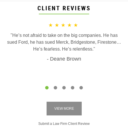
CLIENT REVIEWS
★★★★★
"He’s not afraid to take on the big companies. He has
sued Ford, he has sued Merck, Bridgestone, Firestone…
He’s fearless. He’s relentless."
Deane Brown
1
2
3
4
5
VIEW MORE
Submit a Law Firm Client Review