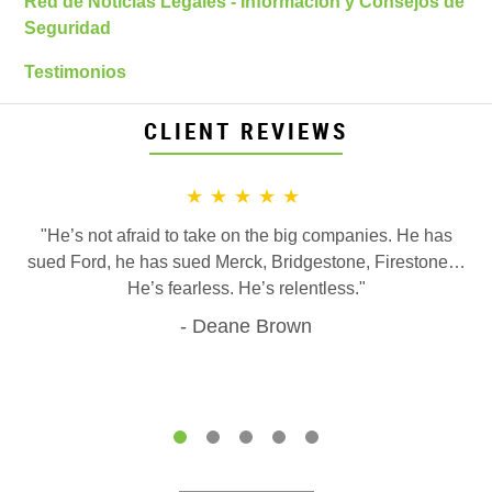
Red de Noticias Legales - Información y Consejos de
Seguridad
Testimonios
CLIENT REVIEWS
★★★★★
"He’s not afraid to take on the big companies. He has
sued Ford, he has sued Merck, Bridgestone, Firestone…
He’s fearless. He’s relentless."
Deane Brown
1
2
3
4
5