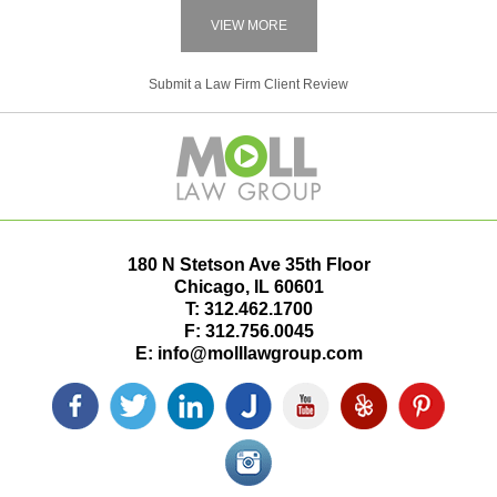
VIEW MORE
Submit a Law Firm Client Review
180 N Stetson Ave 35th Floor
Chicago
,
IL
60601
T:
312.462.1700
F:
312.756.0045
E:
info@molllawgroup.com
Facebook
Twitter
LinkedIn
Justia
YouTube
Yelp
Pinterest
icon
icon
icon
icon
icon
icon
icon
Instagram<
icon/span>