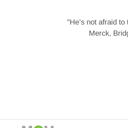
"He’s not afraid t
Merck, Brid