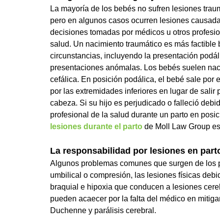
La mayoría de los bebés no sufren lesiones traum
pero en algunos casos ocurren lesiones causad
decisiones tomadas por médicos u otros profesio
salud. Un nacimiento traumático es más factible 
circunstancias, incluyendo la presentación podál
presentaciones anómalas. Los bebés suelen nac
cefálica. En posición podálica, el bebé sale por 
por las extremidades inferiores en lugar de salir
cabeza. Si su hijo es perjudicado o falleció debi
profesional de la salud durante un parto en pos
lesiones durante el parto
de Moll Law Group est
La responsabilidad por lesiones en part
Algunos problemas comunes que surgen de los pa
umbilical o compresión, las lesiones físicas deb
braquial e hipoxia que conducen a lesiones cer
pueden acaecer por la falta del médico en mitigar
Duchenne y parálisis cerebral.