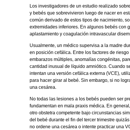
Los investigadores de un estudio realizado sobre
y bebés que sobrevivieron luego de nacer en es
común derivado de estos tipos de nacimiento, so
extremidades inferiores. En algunos bebés con 
aplastamiento y coagulación intravascular dise
Usualmente, un médico supervisa a la madre dura
en posición cefálica. Entre los factores de ries
embarazos múltiples, anomalías congénitas, pared
cantidad inusual de líquido amniótico. Cuando s
intentan una versión cefálica externa (VCE), util
para hacer girar al bebé. Sin embargo, si no lo
una cesárea.
No todas las lesiones a los bebés pueden ser p
fundamentan en mala praxis médica. En general, 
otro obstetra competente bajo circunstancias sim
del bebé durante el fin del tercer trimestre quiz
no ordene una cesárea o intente practicar una V