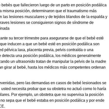
 bebés que fallecieron luego de un parto en posición podálica
ta misma posición, determinaron que el traumatismo más
n las lesiones musculares y de tejidos blandos de la espalda y
graves lesiones se consiguieron signos de síndrome de
minada
nte su tercer trimestre para asegurarse de que el bebé esté
go que inducen a que un bebé esté en posición podálica son
 pélvica laxa, placenta previa, pelvis contraída o una
e detecta una posición podálica, los médicos generalmente
izando un ultrasonido tratan de manipular la pelvis de la madre
gran girar al bebé, hasta los médicos más competentes ordenan
revenidas, pero las demandas en casos de bebé lesionados se
usted necesita probar que su obstetra no actuó como lo haría
ilares. Por ejemplo, un obstetra que no supervisa la posición
ás no sepa que el bebé estaba en posición podálica y por ende
CE.