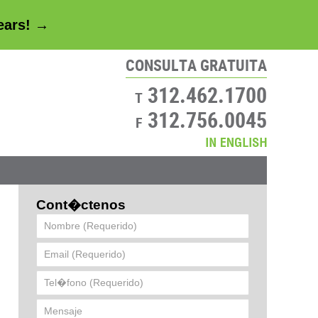
years! →
CONSULTA GRATUITA
312.462.1700
T
312.756.0045
F
Contácte
Cont�ctenos
Nombre
(Requerido)
Email
(Requerido)
Tel�fono
(Requerido)
Mensaje