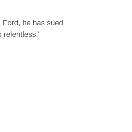
d Ford, he has sued
relentless."