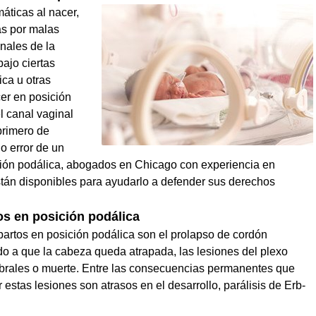
áticas al nacer,
as por malas
nales de la
bajo ciertas
ica u otras
er en posición
el canal vaginal
 primero de
do error de un
ición podálica, abogados en Chicago con experiencia en
án disponibles para ayudarlo a defender sus derechos
os en posición podálica
rtos en posición podálica son el prolapso de cordón
ido a que la cabeza queda atrapada, las lesiones del plexo
ebrales o muerte. Entre las consecuencias permanentes que
 estas lesiones son atrasos en el desarrollo, parálisis de Erb-