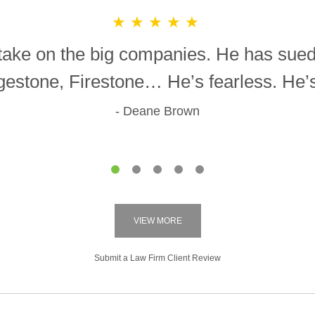
★★★★★
o take on the big companies. He has sue
gestone, Firestone… He’s fearless. He’s 
Deane Brown
1
2
3
4
5
VIEW MORE
Submit a Law Firm Client Review