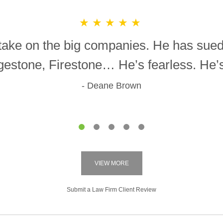
★★★★★
o take on the big companies. He has sue
gestone, Firestone… He’s fearless. He’s 
Deane Brown
1
2
3
4
5
VIEW MORE
Submit a Law Firm Client Review