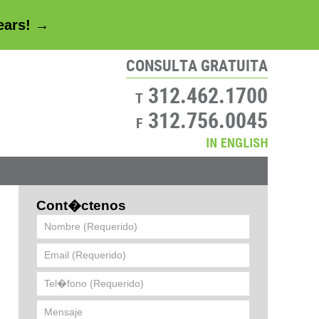
years! →
CONSULTA GRATUITA
312.462.1700
T
312.756.0045
F
Contácte
Cont�ctenos
Nombre
(Requerido)
Email
(Requerido)
Tel�fono
(Requerido)
Mensaje