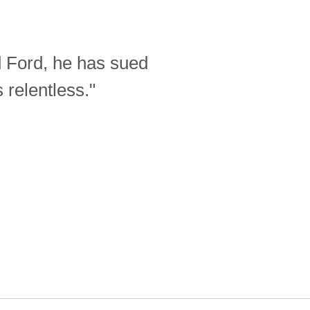
d Ford, he has sued
relentless."