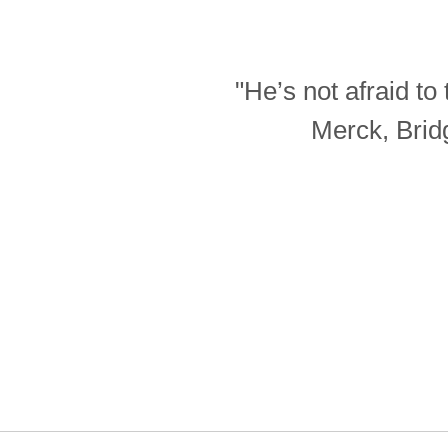
"He’s not afraid t
Merck, Brid