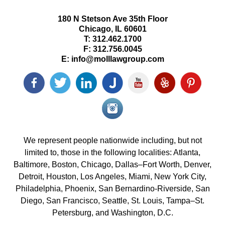
180 N Stetson Ave 35th Floor
Chicago
,
IL
60601
T:
312.462.1700
F:
312.756.0045
E:
info@molllawgroup.com
Facebook
Twitter
LinkedIn
Justia
YouTube
Yelp
Pinterest
icon
icon
icon
icon
icon
icon
icon
Instagram<
icon/span>
We represent people nationwide including, but not
limited to, those in the following localities: Atlanta,
Baltimore, Boston, Chicago, Dallas–Fort Worth, Denver,
Detroit, Houston, Los Angeles, Miami, New York City,
Philadelphia, Phoenix, San Bernardino-Riverside, San
Diego, San Francisco, Seattle, St. Louis, Tampa–St.
Petersburg, and Washington, D.C.