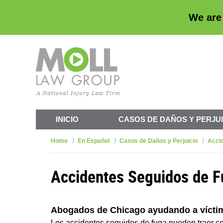
We are
INICIO
CASOS DE
DAÑOS Y PERJUI
Home
En Español
Casos de Daños y Perjuicio
Accid
Accidentes Seguidos de 
Abogados de Chicago ayudando a víctim
Los accidentes seguidos de fuga pueden traer c