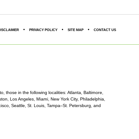
ISCLAIMER
PRIVACY POLICY
SITE MAP
CONTACT US
, those in the following localities: Atlanta, Baltimore,
ton, Los Angeles, Miami, New York City, Philadelphia,
sco, Seattle, St. Louis, Tampa–St. Petersburg, and