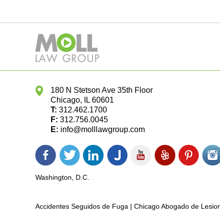
180 N Stetson Ave 35th Floor
Chicago
,
IL
60601
T:
312.462.1700
F:
312.756.0045
E:
info@molllawgroup.com
Facebook
Twitter
LinkedIn
Justia
YouTube
Yelp
Pinterest
In
icon
icon
icon
icon
icon
icon
icon
ic
Washington, D.C.
Accidentes Seguidos de Fuga | Chicago Abogado de Lesio