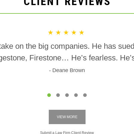
CLIENT REVIEWS
★★★★★
o take on the big companies. He has sue
gestone, Firestone… He’s fearless. He’s 
Deane Brown
1
2
3
4
5
VIEW MORE
Submit a Law Firm Client Review