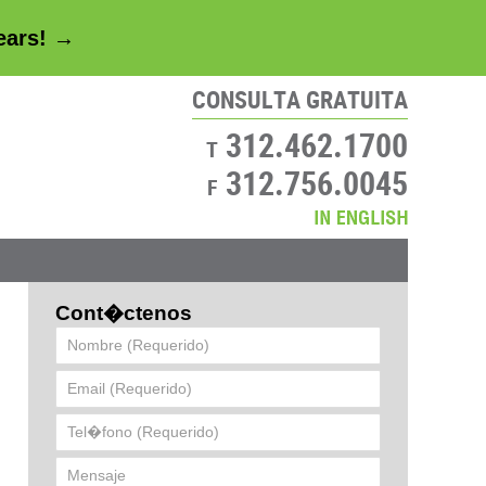
years! →
CONSULTA GRATUITA
312.462.1700
T
312.756.0045
F
Contácte
Cont�ctenos
Nombre
(Requerido)
Email
(Requerido)
Tel�fono
(Requerido)
Mensaje