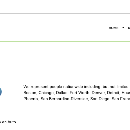
HOME
D
We represent people nationwide including, but not limited to
stagram<
Boston, Chicago, Dallas–Fort Worth, Denver, Detroit, Hous
on/span>
Phoenix, San Bernardino-Riverside, San Diego, San Franci
n en Auto