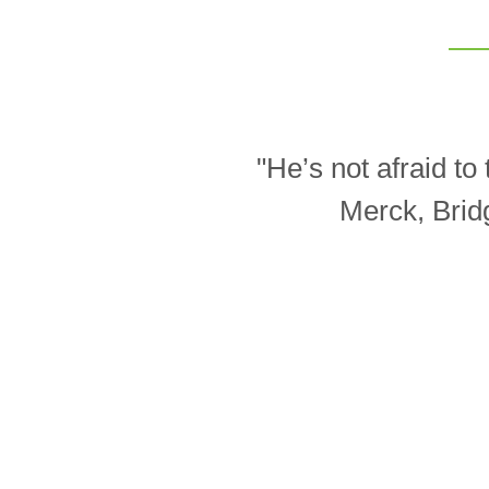
"He’s not afraid t
Merck, Brid