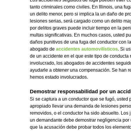
tanto criminales como civiles. En Illinois, una f
un delito menor, pero si implica la un daño de p
lesiones serias, será cargado como un delito ma
por delitos graves puede incluir tiempo en la peni
multas significativas. En muchos casos, usted p
daños punitivos de una fuga del conductor con l
abogado de
accidentes automovilísticos
. Si u
de un accidente en el que este tipo de conducta
involucrado, los abogados de accidentes seguido
ayudarle a obtener una compensación. Se han re
hemos estado involucrados.
Demostrar responsabilidad por un accid
Si se captura a un conductor que se fugó, usted p
apropiado llevar una demanda de lesiones person
removidos, o el conductor ha sido absuelto. Los j
un demandante debe demostrar negligencia por u
que la acusación debe probar todos los element