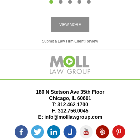
1
2
3
4
5
VIEW MORE
Submit a Law Firm Client Review
180 N Stetson Ave 35th Floor
Chicago
,
IL
60601
T:
312.462.1700
F:
312.756.0045
E:
info@molllawgroup.com
Facebook
Twitter
LinkedIn
Justia
YouTube
Yelp
Pinterest
icon
icon
icon
icon
icon
icon
icon