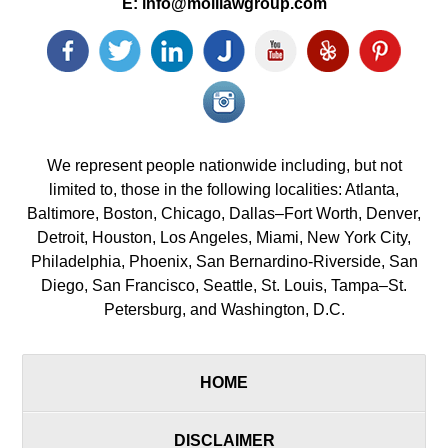
E:
info@molllawgroup.com
Facebook
Twitter
LinkedIn
Justia
YouTube
Yelp
Pinterest
icon
icon
icon
icon
icon
icon
icon
Instagram<
icon/span>
We represent people nationwide including, but not
limited to, those in the following localities: Atlanta,
Baltimore, Boston, Chicago, Dallas–Fort Worth, Denver,
Detroit, Houston, Los Angeles, Miami, New York City,
Philadelphia, Phoenix, San Bernardino-Riverside, San
Diego, San Francisco, Seattle, St. Louis, Tampa–St.
Petersburg, and Washington, D.C.
HOME
DISCLAIMER