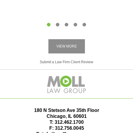
1
2
3
4
5
VIEW MORE
Submit a Law Firm Client Review
180 N Stetson Ave 35th Floor
Chicago
,
IL
60601
T:
312.462.1700
F:
312.756.0045