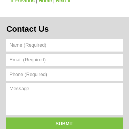
«
Previous
|
Home
|
Next
»
am
Contact Us
Name
(Required)
Email
(Required)
Phone
(Required)
Message
SUBMIT