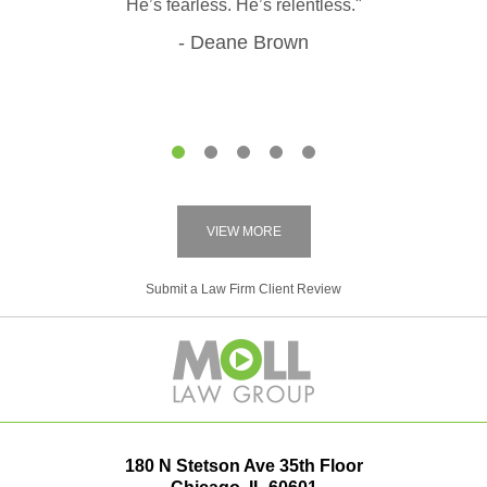
He’s fearless. He’s relentless."
Deane Brown
1
2
3
4
5
VIEW MORE
Submit a Law Firm Client Review
180 N Stetson Ave 35th Floor