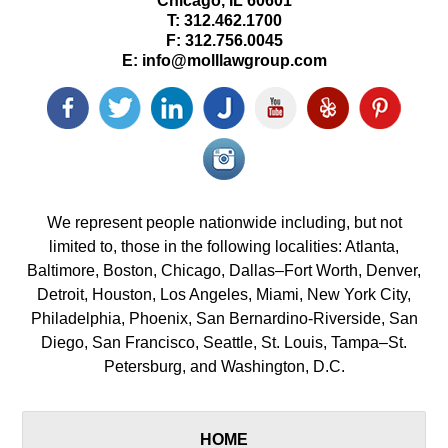
Chicago
,
IL
60601
T:
312.462.1700
F:
312.756.0045
E:
info@molllawgroup.com
Facebook
Twitter
LinkedIn
Justia
YouTube
Yelp
Pinterest
icon
icon
icon
icon
icon
icon
icon
Instagram<
icon/span>
We represent people nationwide including, but not
limited to, those in the following localities: Atlanta,
Baltimore, Boston, Chicago, Dallas–Fort Worth, Denver,
Detroit, Houston, Los Angeles, Miami, New York City,
Philadelphia, Phoenix, San Bernardino-Riverside, San
Diego, San Francisco, Seattle, St. Louis, Tampa–St.
Petersburg, and Washington, D.C.
HOME